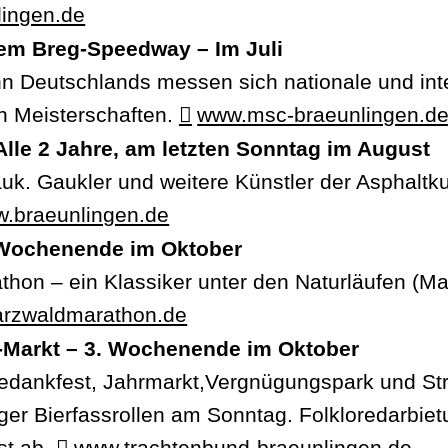
lingen.de
em Breg-Speedway – Im Juli
n Deutschlands messen sich nationale und int
en Meisterschaften.
www.msc-braeunlingen.d
lle 2 Jahre, am letzten Sonntag im August
auk. Gaukler und weitere Künstler der Asphalt
.braeunlingen.de
 Wochenende im Oktober
thon – ein Klassiker unter den Naturläufen (
rzwaldmarathon.de
e-Markt – 3. Wochenende im Oktober
tedankfest, Jahrmarkt,Vergnügungspark und St
er Bierfassrollen am Sonntag. Folkloredarbiet
st ab.
www.trachtenbund-braeunlingen.de