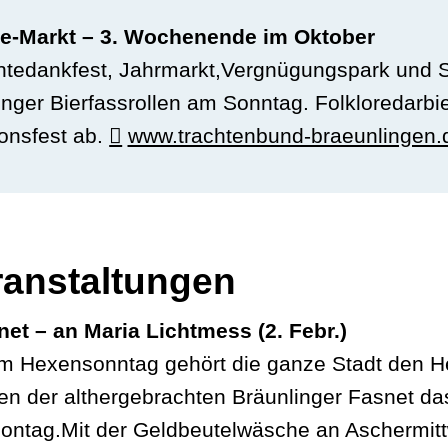
ele-Markt – 3. Wochenende im Oktober
rntedankfest, Jahrmarkt,Vergnügungspark und S
nger Bierfassrollen am Sonntag. Folkloredarbi
ionsfest ab.
www.trachtenbund-braeunlingen.
anstaltungen
t – an Maria Lichtmess (2. Febr.)
am Hexensonntag gehört die ganze Stadt den 
n der althergebrachten Bräunlinger Fasnet das
ntag.Mit der Geldbeutelwäsche an Aschermittw