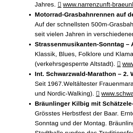
Jahres.
www.narrenzunft-braeun
Motorrad-Grasbahnrennen auf d
Auf der schnellsten 500m-Grasbah
seit vielen Jahren in verschieden
Strassenmusikanten-Sonntag – A
Klassik, Blues, Folklore und Klam
(verkehrsgesperrte Altstadt).
www
Int. Schwarzwald-Marathon – 2.
Seit 1967.Weltältester Frauenmara
und Nordic-Walking).
www.schwa
Bräunlinger Kilbig mit Schätzel
Grösstes Herbstfest der Baar. Ern
Sonntag und der Montag. Bräunling
Stadthalle runden das Traditionsfe