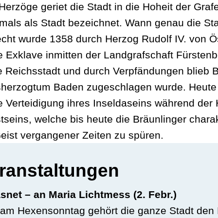
rzöge geriet die Stadt in die Hoheit der Grafe
mals als Stadt bezeichnet. Wann genau die Stad
cht wurde 1358 durch Herzog Rudolf IV. von Ös
e Exklave inmitten der Landgrafschaft Fürsten
e Reichsstadt und durch Verpfändungen blieb B
sherzogtum Baden zugeschlagen wurde. Heute 
 Verteidigung ihres Inseldaseins während der Ha
seins, welche bis heute die Bräunlinger charak
eist vergangener Zeiten zu spüren.
ranstaltungen
et – an Maria Lichtmess (2. Febr.)
, am Hexensonntag gehört die ganze Stadt de