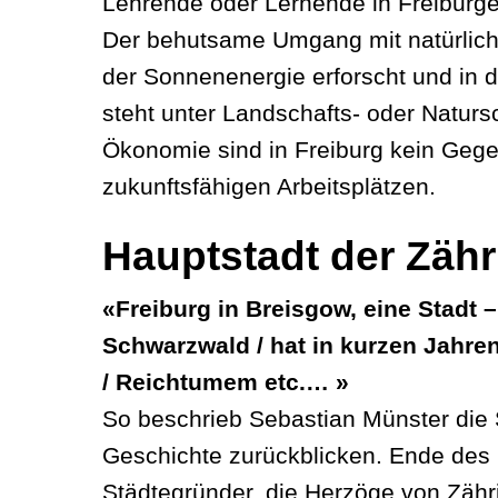
Lehrende oder Lernende in Freiburg
Der behutsame Umgang mit natürlichen
der Sonnenenergie erforscht und in de
steht unter Landschafts- oder Naturs
Ökonomie sind in Freiburg kein Gege
zukunftsfähigen Arbeitsplätzen.
Hauptstadt der Zähr
«Freiburg in Breisgow, eine Stadt 
Schwarzwald / hat in kurzen Jahren
/ Reichtumem etc.… »
So beschrieb Sebastian Münster die S
Geschichte zurückblicken. Ende des 1
Städtegründer, die Herzöge von Zähri