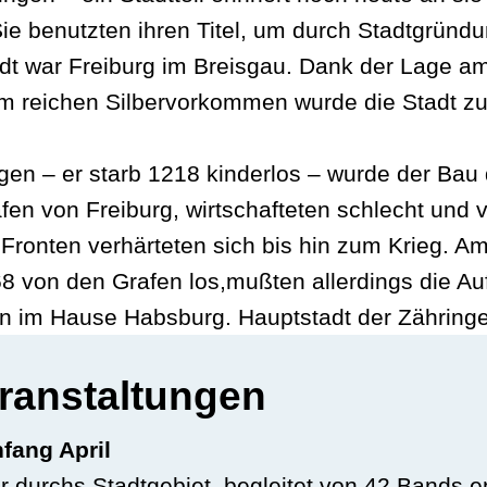
Sie benutzten ihren Titel, um durch Stadtgründu
tadt war Freiburg im Breisgau. Dank der Lage
 reichen Silbervorkommen wurde die Stadt z
gen – er starb 1218 kinderlos – wurde der Ba
afen von Freiburg, wirtschafteten schlecht und
 Fronten verhärteten sich bis hin zum Krieg. A
68 von den Grafen los,mußten allerdings die Auf
hn im Hause Habsburg. Hauptstadt der Zähringe
ranstaltungen
fang April
durchs Stadtgebiet, begleitet von 42 Bands en