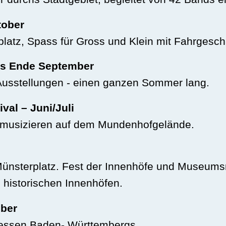
tober
atz, Spass für Gross und Klein mit Fahrgesch
is Ende September
Ausstellungen - einen ganzen Sommer lang.
val – Juni/Juli
er musizieren auf dem Mundenhofgelände.
ünsterplatz. Fest der Innenhöfe und Museumsn
 historischen Innenhöfen.
ber
messen Baden- Württembergs.