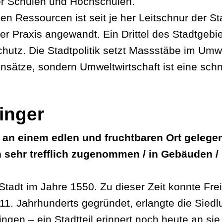
er Schulen und Hochschulen.
 Ressourcen ist seit je her Leitschnur der St
r Praxis angewandt. Ein Drittel des Stadtgebiet
chutz. Die Stadtpolitik setzt Massstäbe im Um
nsätze, sondern Umweltwirtschaft ist eine sch
inger
– an einem edlen und fruchtbaren Ort gelegen
 sehr trefflich zugenommen / in Gebäuden / 
tadt im Jahre 1550. Zu dieser Zeit konnte Frei
1. Jahrhunderts gegründet, erlangte die Siedl
ngen – ein Stadtteil erinnert noch heute an si